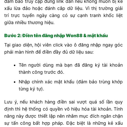
đảm bảo truy cập đúng link dẫn nếu không muốn bị kẻ
xấu lừa đảo hoặc đánh cắp dữ liệu. Vì thị trường giải
trí trực tuyến ngày càng có sự cạnh tranh khốc liệt
giữa nhiều thương hiệu.
Bước 2: Điền tên đăng nhập Won88 & mật khẩu
Tại giao diện, hội viên click vào ô đăng nhập ngay góc
phải màn hình để điền đầy đủ dữ liệu sau:
Tên người dùng mà bạn đã đăng ký tài khoản
thành công trước đó.
Nhập chính xác mật khẩu (đảm bảo trùng khớp
từng ký tự).
Lưu ý, nếu khách hàng điền sai vượt quá số lần quy
định thì hệ thống có quyền vô hiệu hóa tài khoản. Tính
năng này được thiết lập nên nhằm mục đích ngăn chặn
sự tấn công bất hợp pháp. Đặc biệt là những kẻ xấu