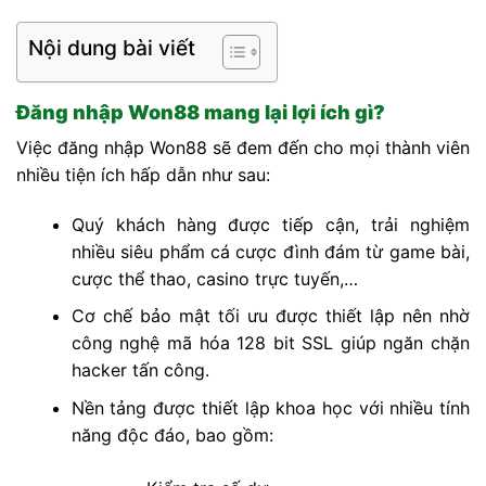
Nội dung bài viết
Đăng nhập Won88 mang lại lợi ích gì?
Việc
đăng nhập Won88
sẽ đem đến cho mọi thành viên
nhiều tiện ích hấp dẫn như sau:
Quý khách hàng được tiếp cận, trải nghiệm
nhiều siêu phẩm cá cược đình đám từ game bài,
cược thể thao, casino trực tuyến,…
Cơ chế bảo mật tối ưu được thiết lập nên nhờ
công nghệ mã hóa 128 bit SSL giúp ngăn chặn
hacker tấn công.
Nền tảng được thiết lập khoa học với nhiều tính
năng độc đáo, bao gồm: