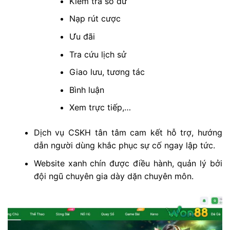
Kiểm tra số dư
Nạp rút cược
Ưu đãi
Tra cứu lịch sử
Giao lưu, tương tác
Bình luận
Xem trực tiếp,…
Dịch vụ CSKH tân tâm cam kết hỗ trợ, hướng
dẫn người dùng khắc phục sự cố ngay lập tức.
Website xanh chín được điều hành, quản lý bởi
đội ngũ chuyên gia dày dặn chuyên môn.