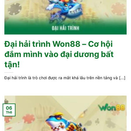
Đại hải trình Won88 – Cơ hội
đắm mình vào đại dương bất
tận!
Đại hải trình là trò chơi được ra mắt khá lâu trên nền tảng và [...]
06
Th6