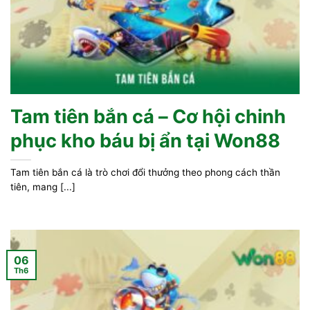
Tam tiên bắn cá – Cơ hội chinh
phục kho báu bị ẩn tại Won88
Tam tiên bắn cá là trò chơi đổi thưởng theo phong cách thần
tiên, mang [...]
06
Th6