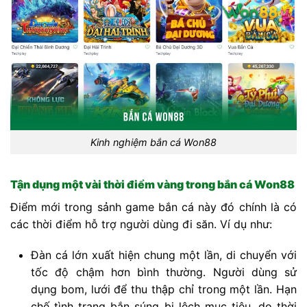
Kinh nghiệm bắn cá Won88
Tận dụng một vài thời điểm vàng trong bắn cá Won88
Điểm mới trong sảnh game bắn cá này đó chính là có
các thời điểm hỗ trợ người dùng đi săn. Ví dụ như:
Đàn cá lớn xuất hiện chung một lần, di chuyển với
tốc độ chậm hơn bình thường. Người dùng sử
dụng bom, lưới để thu thập chỉ trong một lần. Hạn
chế tình trạng bắn súng bị lệch mục tiêu, do thời