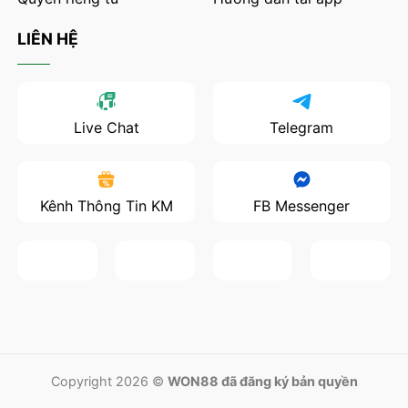
LIÊN HỆ
Live Chat
Telegram
Kênh Thông Tin KM
FB Messenger
Copyright 2026 ©
WON88 đã đăng ký bản quyền