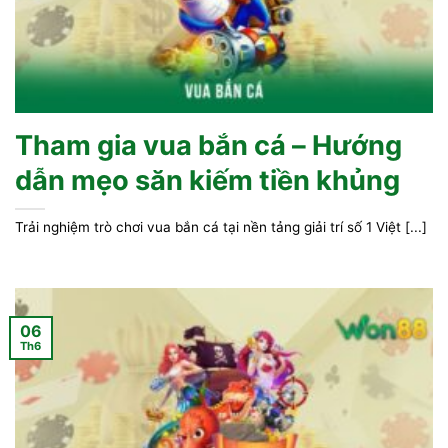
Tham gia vua bắn cá – Hướng
dẫn mẹo săn kiếm tiền khủng
Trải nghiệm trò chơi vua bắn cá tại nền tảng giải trí số 1 Việt [...]
06
Th6