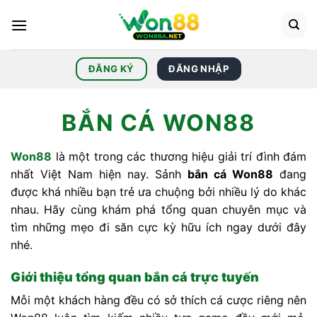
Bỏ
qua
nội
dung
ĐĂNG NHẬP
ĐĂNG KÝ
BẮN CÁ WON88
Won88
là một trong các thương hiệu giải trí đình đám
nhất Việt Nam hiện nay. Sảnh
bắn cá Won88
đang
được khá nhiều bạn trẻ ưa chuộng bởi nhiều lý do khác
nhau. Hãy cùng khám phá tổng quan chuyên mục và
tìm những mẹo đi săn cực kỳ hữu ích ngay dưới đây
nhé.
Giới thiệu tổng quan bắn cá trực tuyến
Mỗi một khách hàng đều có sở thích cá cược riêng nên