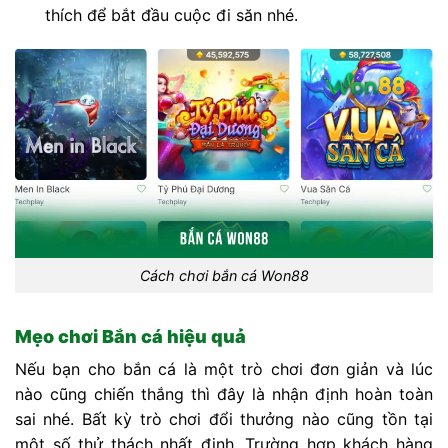
thích để bắt đầu cuộc đi săn nhé.
Cách chơi bắn cá Won88
Mẹo chơi Bắn cá hiệu quả
Nếu bạn cho bắn cá là một trò chơi đơn giản và lúc
nào cũng chiến thắng thì đây là nhận định hoàn toàn
sai nhé. Bất kỳ trò chơi đổi thưởng nào cũng tồn tại
một số thử thách nhất định. Trường hợp khách hàng