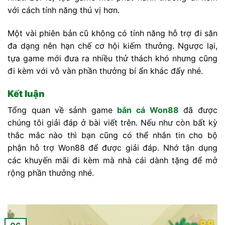
với cách tính năng thú vị hơn.
Một vài phiên bản cũ không có tính năng hỗ trợ đi săn
đa dạng nên hạn chế cơ hội kiếm thưởng. Ngược lại,
tựa game mới đưa ra nhiều thử thách khó nhưng cũng
đi kèm với vô vàn phần thưởng bí ẩn khác đấy nhé.
Kết luận
Tổng quan về sảnh game
bắn cá Won88
đã được
chúng tôi giải đáp ở bài viết trên. Nếu như còn bất kỳ
thắc mắc nào thì bạn cũng có thể nhắn tin cho bộ
phận hỗ trợ Won88 để được giải đáp. Nhớ tận dụng
các khuyến mãi đi kèm mà nhà cái dành tặng để mở
rộng phần thưởng nhé.