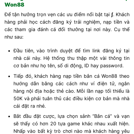
Won88
Để tận hưởng trọn vẹn các ưu điểm nổi bật tại
∫
. Khách
hàng phải học cách đăng ký trải nghiệm, nạp tiền và
các tham gia đánh cá đổi thưởng tại nơi này. Cụ thể
như sau:
Đầu tiên, vào trình duyệt để tìm link đăng ký tại
nhà cái này. Hệ thống thu thập một vài thông tin
cơ bản như họ tên, số di động, ID hay password.
Tiếp đó, khách hàng nạp tiền
bắn cá Won88
theo
hướng dẫn bằng các cách như ví điện tử, ngân
hàng nội địa hoặc thẻ cào. Mỗi lần nạp tối thiểu là
50K và phải tuân thủ các điều kiện cơ bản mà nhà
cái đặt ra nhé.
Bắt đầu đặt cược, lựa chọn sảnh “Bắn cá” và vạn
sẽ thấy có hơn 20 tựa game khác nhau xuất hiện.
Nhấp vào bất kỳ trò chơi nào mà khách hàng yêu