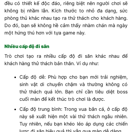
đều có thiết kế độc đáo, riêng biệt nên người chơi sẽ
không bị nhầm lẫn. Kích thước to nhỏ đa dạng, sức
phòng thủ khác nhau tạo ra thử thách cho khách hàng.
Do đó, bạn sẽ không hề cảm thấy nhàm chán mà ngày
một hứng thú hơn với tựa game này.
Nhiều cấp độ đi săn
Trò chơi tạo ra nhiều cấp độ đi săn khác nhau để
khách hàng thử thách bản thân. Ví dụ như:
Cấp độ dễ: Phù hợp cho bạn mới trải nghiệm,
sinh vật di chuyển chậm và thường không có
thử thách quá lớn. Bạn chỉ cần tiêu diệt boss
cuối màn để kết thúc trò chơi là được.
Cấp độ trung bình: Trong vua bắn cá, ở cấp độ
này sẽ xuất hiện một vài thử thách ngẫu nhiên.
Tuy nhiên, nếu bạn khéo léo áp dụng các chiến
lược đi săn hiệu quả thì vẫn qua màn dễ dàng.