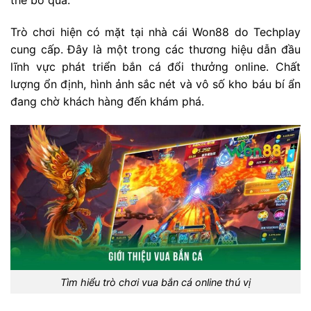
thể bỏ qua.
Trò chơi hiện có mặt tại nhà cái Won88 do Techplay
cung cấp. Đây là một trong các thương hiệu dẫn đầu
lĩnh vực phát triển bắn cá đổi thưởng online. Chất
lượng ổn định, hình ảnh sắc nét và vô số kho báu bí ẩn
đang chờ khách hàng đến khám phá.
Tìm hiểu trò chơi vua bắn cá online thú vị