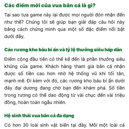
Các điểm mới của vua bắn cá là gì?
Tại sao tựa game này lại được mọi người đón nhận đến
như thế? Chúng tôi sẽ giúp bạn giải đáp câu hỏi này
bằng cách chứng minh qua một số đặc điểm nổi bật
dưới đây.
Các rương kho báu bí ẩn và tỷ lệ thưởng siêu hấp dẫn
Điểm cộng đầu tiên có thể kể đến là phần thưởng siêu
khủng của game. Khách hàng tham gia bắn cá nhận
được số tiền cao hơn nhờ hệ thống vũ khí tối tân,
mạnh mẽ. Đi kèm với đó, các rương kho báu bí ẩn dưới
đáy đại dương đang chờ bạn đến khám phá. Số tiền
trong rương có thể dao động từ vài chục đến vài triệu
đồng, hoàn toàn ngẫu nhiên.
Hệ sinh thái vua băn cá đa dạng
Có hơn 30 loài sinh vật biển tại đây. Mỗi một loài cá