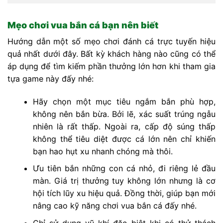
Mẹo chơi vua bắn cá bạn nên biết
Hướng dẫn một số mẹo chơi đánh cá trực tuyến hiệu
quả nhất dưới đây. Bất kỳ khách hàng nào cũng có thể
áp dụng để tìm kiếm phần thưởng lớn hơn khi tham gia
tựa game này đấy nhé:
Hãy chọn một mục tiêu ngắm bắn phù hợp,
không nên bắn bừa. Bởi lẽ, xác suất trúng ngẫu
nhiên là rất thấp. Ngoài ra, cấp độ súng thấp
không thể tiêu diệt được cá lớn nên chỉ khiến
bạn hao hụt xu nhanh chóng mà thôi.
Ưu tiên bắn những con cá nhỏ, đi riêng lẻ đầu
màn. Giá trị thưởng tuy không lớn nhưng là cơ
hội tích lũy xu hiệu quả. Đồng thời, giúp bạn mới
nâng cao kỹ năng chơi vua bắn cá đấy nhé.
Chỉ sử dụng vũ khí đặc biệt khi có thử thách