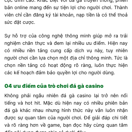
cực đỉnh cao. Khác biệt với đá gà truyền thống, phiên
bản online mang đến sự tiện lợi cho người chơi. Thành
viên chỉ cần đăng ký tài khoản, nạp tiền là có thể thoả
sức đặt cược.
Sự hỗ trợ của công nghệ thông minh giúp mở ra trải
nghiệm chân thực và đem lại nhiều ưu điểm. Hiện nay
có nhiều nền tảng cung cấp dịch vụ này, tuy nhiên
người chơi cần lựa chọn một địa chỉ thông minh. Tức là
chọn nền tảng có hoạt động rõ ràng, luôn thực hiện
các kế hoạch đảm bảo quyền lợi cho người dùng.
04 ưu điểm của trò chơi đá gà casino
Không phải ngẫu nhiên
đá gà casino
lại trở nên nổi
tiếng và hot hit. Mặc dù hiện nay có nhiều phiên bản
đá gà khác nhau nhưng hình thức này vẫn luôn nhận
được sự quan tâm của người chơi. Để giải đáp chi tiết
và rõ ràng hơn về game, bạn đọc hãy cùng quan tâm