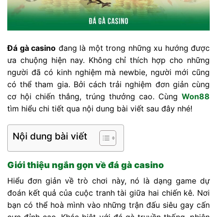
Đá gà casino
đang là một trong những xu hướng được
ưa chuộng hiện nay. Không chỉ thích hợp cho những
người đã có kinh nghiệm mà newbie, người mới cũng
có thể tham gia. Bởi cách trải nghiệm đơn giản cùng
cơ hội chiến thắng, trúng thưởng cao. Cùng
Won88
tìm hiểu chi tiết qua nội dung bài viết sau đây nhé!
Nội dung bài viết
Giới thiệu ngắn gọn về đá gà casino
Hiểu đơn giản về trò chơi này, nó là dạng game dự
đoán kết quả của cuộc tranh tài giữa hai chiến kê. Nơi
bạn có thể hoà mình vào những trận đấu siêu gay cấn