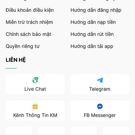
Điều khoản điều kiện
Hướng dẫn đăng nhập
Miễn trừ trách nhiệm
Hướng dẫn nạp tiền
Chính sách bảo mật
Hướng dẫn rút tiền
Quyền riêng tư
Hướng dẫn tải app
LIÊN HỆ
Live Chat
Telegram
Kênh Thông Tin KM
FB Messenger